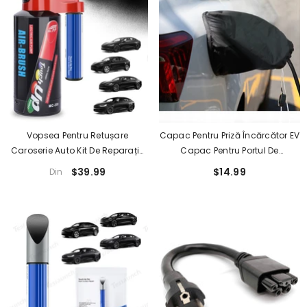
Vopsea Pentru Retușare
Capac Pentru Priză Încărcător EV
Caroserie Auto Kit De Reparație
Capac Pentru Portul De
Pulverizator Electric Pt Tesla
Încărcare Pentru Mașină
$39.99
$14.99
Din
3/Y/S/X
Electrică În Aer Liber,
Impermeabil Pentru Vehicule
Electrice (toate Mașinile)