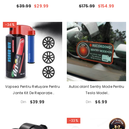
Husă Auto Pentru Tesla
$39.99
$29.99
$175.99
$154.99
-34%
Vopsea Pentru Retușare Pentru
Autocolant Sentry Mode Pentru
Jante Kit De Reparație
Tesla Model
Pulverizator Electric Pt Tesla
3/Y/X/S/Cibercamion
$39.99
$6.99
Din
Din
3/Y/S/X
-33%