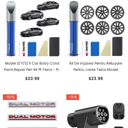
Model 3/Y/S/X Car Body Color
Kit De Vopsea Pentru Retușare
Paint Repair Pen Kit Pt Tesla - Pix
Pentru Jante Tesla Model
Original OEM Pentru Vopsea
3/Y/S/X - Reparare Bricolaj
$23.99
$23.99
Pentru Retușare
Pentru Erupții Cutanate Cu
Vopsea Asortată
-50%
-15%