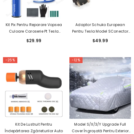
Kit Pix Pentru Reparare Vopsea
Adaptor Schuko European
Culoare Caroserie Pt Tesla
Pentru Tesla Model SConector
Model 3/Y/S/X - Pix Original OEM
Mobil /X/3/Y Gen 2
$29.99
$49.99
Pentru Vopsea Pentru Retușare
-25%
-12%
Kit De Lustruit Pentru
Model S/X/3/Y Upgrade Full
Îndepărtarea Zgârieturilor Auto
Cover Îngroșată Pentru Exterior