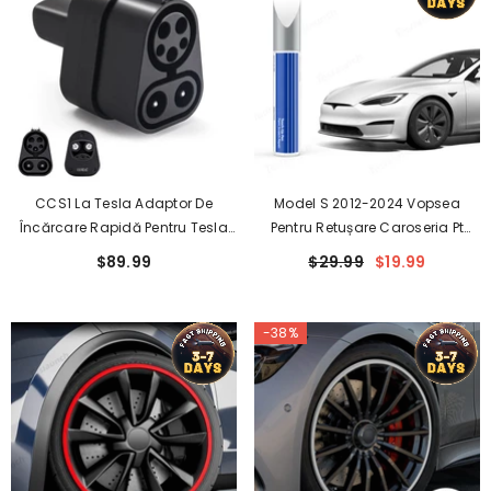
CCS1 La Tesla Adaptor De
Model S 2012-2024 Vopsea
Încărcare Rapidă Pentru Tesla
Pentru Retușare Caroseria Pt
Model 3/Y/S/X
Tesla- Seturi De Reparare A
$89.99
$29.99
$19.99
Zgârieturilor De Vopsea Pentru
Culoarea Caroseriei Exacte OEM
Factory
-38%