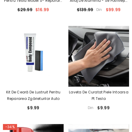
Pentru Tesla Model S- Reparare
Aliaj De Aluminiu - Se Potrivește
DIY Curb Rash Cu Vopsea De
Tuturor Mașinilor (4 Buc)
$29.99
$16.99
$139.99
$99.99
Din
Retușare Asortată La Culoare
Kit De Ceară De Lustruit Pentru
Laveta De Curatat Piele Intoarsa
Repararea Zgârieturilor Auto
Pt Tesla
$9.99
$9.99
Din
-34%