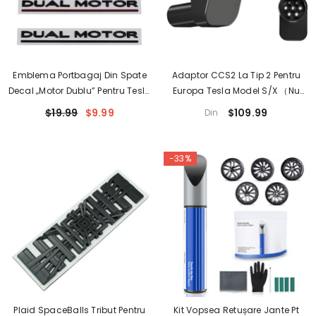
Emblema Portbagaj Din Spate
Adaptor CCS2 La Tip 2 Pentru
Decal „Motor Dublu” Pentru Tesla
Europa Tesla Model S/X （Nu
Toate Model 3 Y S X
Este Compatibil Cu Non-Tesla
$19.99
$9.99
$109.99
Din
Vehicule)
-33%
Plaid SpaceBalls Tribut Pentru
Kit Vopsea Retușare Jante Pt