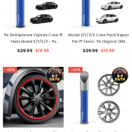
Pix De Reparare Vopsea Color Pt
Model 3/Y/S/X Color Paint Repair
Tesla Model 3/Y/S/X - Pix
Pen Pt Tesla- Pix Original OEM
Original OEM Pentru Vopsea
Pentru Vopsea Pentru Retușare
$29.99
$19.99
$29.99
$19.99
Pentru Retușare
-38%
-43%