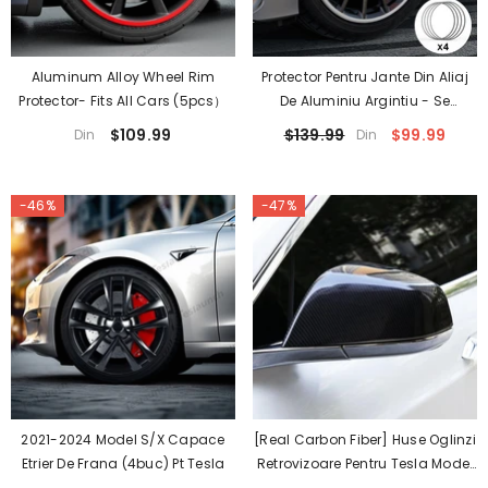
Aluminum Alloy Wheel Rim
Protector Pentru Jante Din Aliaj
Protector- Fits All Cars (5pcs）
De Aluminiu Argintiu - Se
Potrivește Tuturor Mașinilor (4
$109.99
$139.99
$99.99
Din
Din
Buc)
-46%
-47%
2021-2024 Model S/X Capace
[Real Carbon Fiber] Huse Oglinzi
Etrier De Frana (4buc) Pt Tesla
Retrovizoare Pentru Tesla Model
S (1 Pereche) (2016-2024)