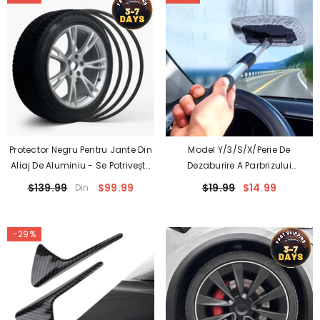
Protector Negru Pentru Jante Din
Model Y/3/S/X/Perie De
Aliaj De Aluminiu - Se Potrivește
Dezaburire A Parbrizului
Tuturor Mașinilor (4 Buc)
Cybertruck /Perie De Curatare
$139.99
$99.99
$19.99
$14.99
Din
Sticla Pt Tesla
-29%