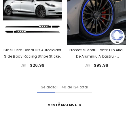
Side Fusta Decal DIY Autocolant
Protecție Pentru Jantă Din Aliaj
Side Body Racing Stripe Sticker
De Aluminiu Albastru -
Pentru Tesla Model 3/Y/S/X
Compatibilă Cu Toate Mașinile
$26.99
$99.99
Din
Din
Se arată
1
-
40
de 124 total
ARATĂ MAI MULTE