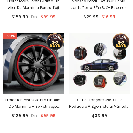
Protectoare Pentru Jante Din
Vopsea Pentru Retușuri Pentru
Aliaj De Aluminiu Pentru Toți
Jante Tesla 3/Y/S/X- Reparare
Tesla Models 3/Y/S/X (4 Bucăți)
DIY Curb Erupții Cu Vopsea De
$159.99
$99.99
$29.99
$16.99
Din
Retușare Asortată La Culoare
-38%
Protector Pentru Jante Din Aliaj
Kit De Etanșare Ușă Kit De
De Aluminiu - Se Potrivește
Reducere A Zgomotului Vântului
Tuturor Mașinilor (4 Buc)
Izolat Fonic Pentru Tesla Toate
$139.99
$99.99
$33.99
Din
Models