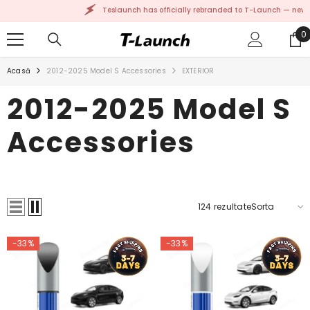
TRECI LA CONȚINUT
Teslaunch has officially rebranded to T-Launch — new
0
0
a
Acasă
2012-2025 Model S Accessories
EXTERIOR
2012-2025 Model S
Accessories
124
rezultate
Sorta
-33%
-33%