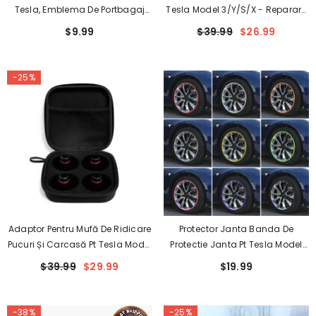
Tesla, Emblema De Portbagaj
Tesla Model 3/Y/S/X - Reparare
Din Aluminiu Turnat Sub
DIY Curb Rash Cu Vopsea Pentru
$9.99
$39.99
$26.99
Presiune - Pentru Toți Tesla
Retușuri Asortate La Culoare
Models (2012-2024)
-25%
Adaptor Pentru Mufă De Ridicare
Protector Janta Banda De
Pucuri Și Carcasă Pt Tesla Model
Protectie Janta Pt Tesla Model
S/X/3/Y (2017-2024)
3/Y/S/X (4 Roți)
$39.99
$29.99
$19.99
-38%
-25%