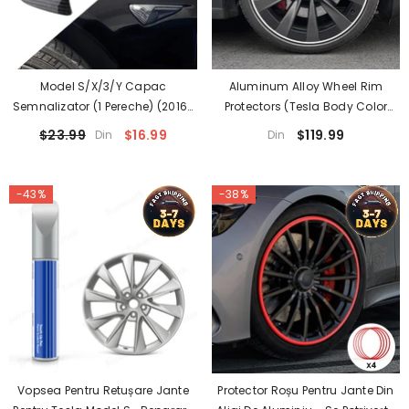
Model S/X/3/Y Capac
Aluminum Alloy Wheel Rim
Semnalizator (1 Pereche) (2016-
Protectors (Tesla Body Color
2023)
Match) – For All Tesla Models
$23.99
$16.99
$119.99
Din
Din
-43%
-38%
Vopsea Pentru Retușare Jante
Protector Roșu Pentru Jante Din