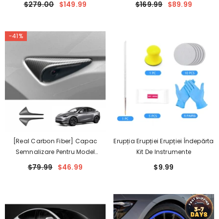
$279.00
$149.99
$169.99
$89.99
-41%
[Real Carbon Fiber] Capac
Erupția Erupției Erupției Îndepărta
Semnalizare Pentru Model
Kit De Instrumente
S/X/3/Y (1 Pereche) (2021-2023)
$79.99
$46.99
$9.99