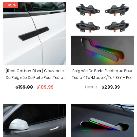
-45%
[Real Carbon Fiber] Couvercle
Poignée De Porte Électrique Pour
De Poignée De Porte Pour Tesla
Tesla <tc>Model</tc> 3/Y - Pop
Model S/X 2016-2024
Up Automatique, Bande
$199.00
$109.99
$299.99
Depuis
Lumineuse RVB (4 Pièces)