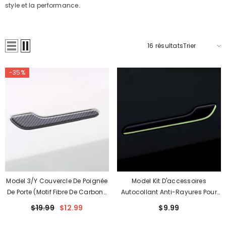
style et la performance.
16
résultats
Trier
-35%
Model 3/Y Couvercle De Poignée
Model Kit D'accessoires
De Porte (motif Fibre De Carbone
Autocollant Anti-Rayures Pour
ABS) Pour Tesla (2017-2024) (4
Protection De Poignée De Porte
$19.99
$12.99
$9.99
Pièces)
Lumineuse Y/3 (4 Pièces) Pour
Tesla (2017-2024)