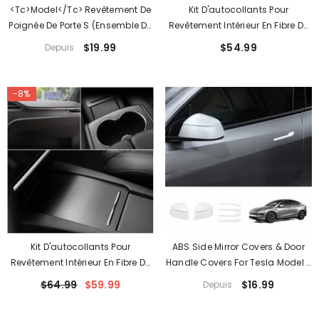
<tc>Model</tc> Revêtement De
Kit D'autocollants Pour
Poignée De Porte S (ensemble De
Revêtement Intérieur En Fibre De
4) (ABS/fibre De Carbone
Carbone Pour Tesla Model X
$19.99
$54.99
Depuis
Véritable) (2012-2020)
(2015-2020)
-8%
Kit D'autocollants Pour
ABS Side Mirror Covers & Door
Revêtement Intérieur En Fibre De
Handle Covers For Tesla Model Y
Carbone Pour Tesla [[PL170]] S
Juniper 2025+ / Model 3
$64.99
$59.99
$16.99
Depuis
(2012-2020) -Ne Convient Pas À
Highland 2024+
La Conduite À Droite Tesla