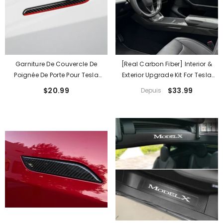
Garniture De Couvercle De
[Real Carbon Fiber] Interior &
Poignée De Porte Pour Tesla
Exterior Upgrade Kit For Tesla
[[PL170]] 3/Y
Model Y Juniper 2025+
$20.99
$33.99
Depuis