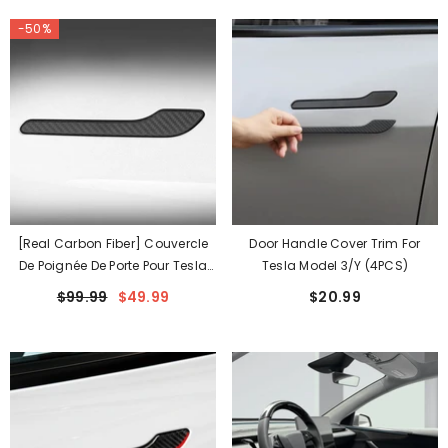
-50%
[Real Carbon Fiber] Couvercle
Door Handle Cover Trim For
De Poignée De Porte Pour Tesla
Tesla Model 3/Y (4PCS)
Model 3/A (4 Pièces) (2017-
$99.99
$49.99
$20.99
2024)