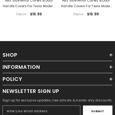
ABS Side Mirror Covers & Door
ABS Side Mirror Covers & Door
Handle Covers For Tesla Model 3
Handle Covers For Tesla Model
Highland Standard 2025+
YL 2026+
$16.99
$16.99
Depuis
Depuis
SHOP
INFORMATION
POLICY
NEWSLETTER SIGN UP
Sign up for exclusive updates, new arrivals & insider only discounts
SUBMIT